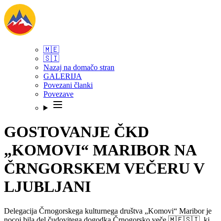
🇲🇪
🇸🇮
Nazaj na domačo stran
GALERIJA
Povezani članki
Povezave
GOSTOVANJE ČKD
„KOMOVI“ MARIBOR NA
ČRNGORSKEM VEČERU V
LJUBLJANI
Delegacija Črnogorskega kulturnega društva „Komovi“ Maribor je
nocoj bila del čudovitega dogodka Črnogorsko veče 🇲🇪🇸🇮, ki