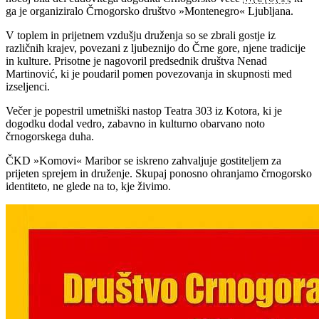
ga je organiziralo Črnogorsko društvo »Montenegro« Ljubljana.
V toplem in prijetnem vzdušju druženja so se zbrali gostje iz
različnih krajev, povezani z ljubeznijo do Črne gore, njene tradicije
in kulture. Prisotne je nagovoril predsednik društva Nenad
Martinović, ki je poudaril pomen povezovanja in skupnosti med
izseljenci.
Večer je popestril umetniški nastop Teatra 303 iz Kotora, ki je
dogodku dodal vedro, zabavno in kulturno obarvano noto
črnogorskega duha.
ČKD »Komovi« Maribor se iskreno zahvaljuje gostiteljem za
prijeten sprejem in druženje. Skupaj ponosno ohranjamo črnogorsko
identiteto, ne glede na to, kje živimo.