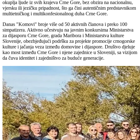
okuplja ljude iz svih krajeva Crne Gore, bez obzira na nacionalnu,
vjersku ili jezičku pripadnost, što ga čini autentičnim predstavnikom
multietničkog i multikonfesionalnog duha Crne Gore.
Danas "Komovi" broje više od 50 aktivnih članova i preko 100
simpatizera. Aktivno učestvuju na javnim konkursima Ministarstva
za dijasporu Crne Gore, grada Maribora i Ministarstva kulture
Slovenije, obezbjeđujući podršku za projekte promocije crnogorske
kulture i jačanja veza između domovine i dijaspore. Društvo djeluje
kao most između Crne Gore i njene zajednice u Sloveniji, sa vizijom
da čuva identitet i zajedništvo za buduće generacije.