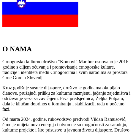
O NAMA
Crnogorsko kulturno društvo "Komovi" Maribor osnovano je 2016.
godine s ciljem očuvanja i promovisanja crnogorske kulture,
tradicije i identiteta među Crnogorcima i svim narodima sa prostora
Crne Gore u Sloveniji.
Kroz godišnje susrete dijaspore, društvo je godinama okupljalo
članove, pružajući priliku za kulturnu razmjenu, jačanje zajedništva i
održavanje veza sa zavičajem. Prva predsjednica, Željka Potpara,
dala je ključan doprinos u formiranju i stabilizaciji rada u početnoj
fazi.
Od marta 2024. godine, rukovodstvo predvodi Vildan Ramusović,
čime je unijeta nova energija i otvorene su mogućnosti za saradnju,
kulturne projekte i šire prisustvo u javnom životu dijaspore. Društvo