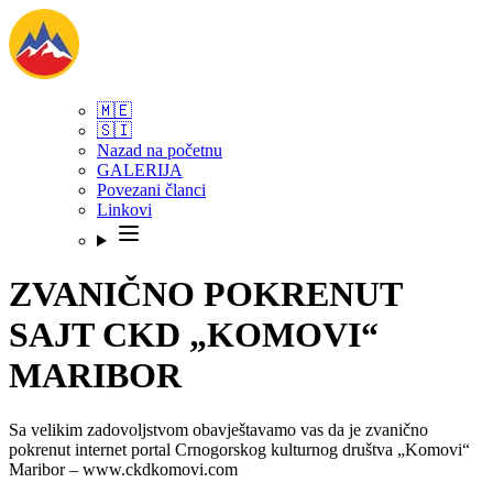
🇲🇪
🇸🇮
Nazad na početnu
GALERIJA
Povezani članci
Linkovi
ZVANIČNO POKRENUT
SAJT CKD „KOMOVI“
MARIBOR
Sa velikim zadovoljstvom obavještavamo vas da je zvanično
pokrenut internet portal Crnogorskog kulturnog društva „Komovi“
Maribor – www.ckdkomovi.com