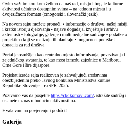
Ovim važnim korakom želimo da naš rad, misiju i bogate kulturne
aktivnosti učinimo dostupnim svima – na jednom mjestu i u
dvojezičnom formatu (crnogorski i slovenački jezik).
Na novom sajtu možete pronaći: • informacije o društvu, našoj misiji
i kratku istoriju djelovanja • najave događaja, izvještaje i arhivu
aktivnosti • fotografije, galerije i multimedijalne sadržaje • podatke o
projektima koji se realizuju ili planiraju • mogućnost podrške i
donacija za rad društva
Portal je osmišljen kao centralno mjesto informisanja, povezivanja i
zajedničkog stvaranja, te kao most između zajednice u Mariboru,
Crne Gore i šire dijaspore.
Projekat izrade sajta realizovan je zahvaljujući sredstvima
obezbijeđenim preko Javnog konkursa Ministarstva kulture
Republike Slovenije – exSFRJ2025.
Pozivamo vas da posjetite
https://ckdkomovi.com/
, istražite sadržaj i
ostanete uz nas u budućim aktivnostima.
Hvala vam na povjerenju i podršci!
Galerija