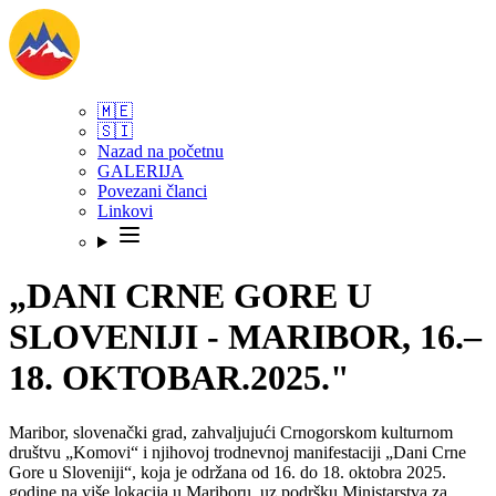
🇲🇪
🇸🇮
Nazad na početnu
GALERIJA
Povezani članci
Linkovi
„DANI CRNE GORE U
SLOVENIJI - MARIBOR, 16.–
18. OKTOBAR.2025."
Maribor, slovenački grad, zahvaljujući Crnogorskom kulturnom
društvu „Komovi“ i njihovoj trodnevnoj manifestaciji „Dani Crne
Gore u Sloveniji“, koja je održana od 16. do 18. oktobra 2025.
godine na više lokacija u Mariboru, uz podršku Ministarstva za