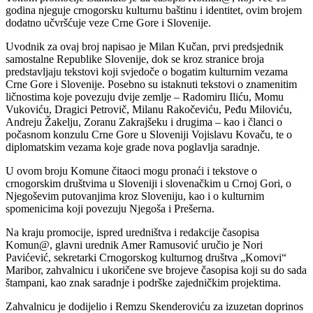
godina njeguje crnogorsku kulturnu baštinu i identitet, ovim brojem
dodatno učvršćuje veze Crne Gore i Slovenije.
Uvodnik za ovaj broj napisao je Milan Kučan, prvi predsjednik
samostalne Republike Slovenije, dok se kroz stranice broja
predstavljaju tekstovi koji svjedoče o bogatim kulturnim vezama
Crne Gore i Slovenije. Posebno su istaknuti tekstovi o znamenitim
ličnostima koje povezuju dvije zemlje – Radomiru Iliću, Momu
Vukoviću, Dragici Petrovič, Milanu Rakočeviću, Peđu Miloviću,
Andreju Žakelju, Zoranu Zakrajšeku i drugima – kao i članci o
počasnom konzulu Crne Gore u Sloveniji Vojislavu Kovaču, te o
diplomatskim vezama koje grade nova poglavlja saradnje.
U ovom broju Komune čitaoci mogu pronaći i tekstove o
crnogorskim društvima u Sloveniji i slovenačkim u Crnoj Gori, o
Njegoševim putovanjima kroz Sloveniju, kao i o kulturnim
spomenicima koji povezuju Njegoša i Prešerna.
Na kraju promocije, ispred uredništva i redakcije časopisa
Komun@, glavni urednik Amer Ramusović uručio je Nori
Pavićević, sekretarki Crnogorskog kulturnog društva „Komovi“
Maribor, zahvalnicu i ukoričene sve brojeve časopisa koji su do sada
štampani, kao znak saradnje i podrške zajedničkim projektima.
Zahvalnicu je dodijelio i Remzu Skenderoviću za izuzetan doprinos