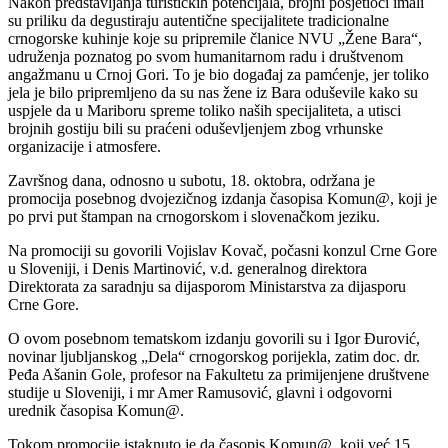
Nakon predstavljanja turističkih potencijala, brojni posjetioci imali
su priliku da degustiraju autentične specijalitete tradicionalne
crnogorske kuhinje koje su pripremile članice NVU „Žene Bara“,
udruženja poznatog po svom humanitarnom radu i društvenom
angažmanu u Crnoj Gori. To je bio događaj za pamćenje, jer toliko
jela je bilo pripremljeno da su nas žene iz Bara oduševile kako su
uspjele da u Mariboru spreme toliko naših specijaliteta, a utisci
brojnih gostiju bili su praćeni oduševljenjem zbog vrhunske
organizacije i atmosfere.
Završnog dana, odnosno u subotu, 18. oktobra, održana je
promocija posebnog dvojezičnog izdanja časopisa Komun@, koji je
po prvi put štampan na crnogorskom i slovenačkom jeziku.
Na promociji su govorili Vojislav Kovač, počasni konzul Crne Gore
u Sloveniji, i Denis Martinović, v.d. generalnog direktora
Direktorata za saradnju sa dijasporom Ministarstva za dijasporu
Crne Gore.
O ovom posebnom tematskom izdanju govorili su i Igor Đurović,
novinar ljubljanskog „Dela“ crnogorskog porijekla, zatim doc. dr.
Peđa Ašanin Gole, profesor na Fakultetu za primijenjene društvene
studije u Sloveniji, i mr Amer Ramusović, glavni i odgovorni
urednik časopisa Komun@.
Tokom promocije istaknuto je da časopis Komun@, koji već 15