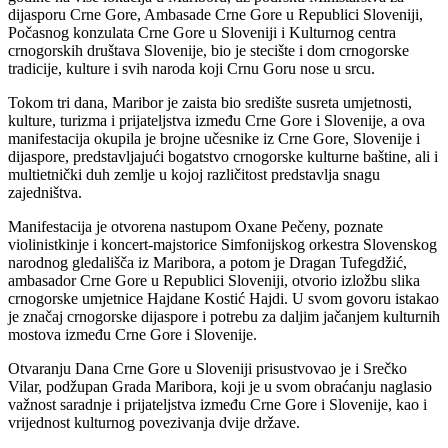
dijasporu Crne Gore, Ambasade Crne Gore u Republici Sloveniji,
Počasnog konzulata Crne Gore u Sloveniji i Kulturnog centra
crnogorskih društava Slovenije, bio je stecište i dom crnogorske
tradicije, kulture i svih naroda koji Crnu Goru nose u srcu.
Tokom tri dana, Maribor je zaista bio središte susreta umjetnosti,
kulture, turizma i prijateljstva između Crne Gore i Slovenije, a ova
manifestacija okupila je brojne učesnike iz Crne Gore, Slovenije i
dijaspore, predstavljajući bogatstvo crnogorske kulturne baštine, ali i
multietnički duh zemlje u kojoj različitost predstavlja snagu
zajedništva.
Manifestacija je otvorena nastupom Oxane Pečeny, poznate
violinistkinje i koncert-majstorice Simfonijskog orkestra Slovenskog
narodnog gledališča iz Maribora, a potom je Dragan Tufegdžić,
ambasador Crne Gore u Republici Sloveniji, otvorio izložbu slika
crnogorske umjetnice Hajdane Kostić Hajdi. U svom govoru istakao
je značaj crnogorske dijaspore i potrebu za daljim jačanjem kulturnih
mostova između Crne Gore i Slovenije.
Otvaranju Dana Crne Gore u Sloveniji prisustvovao je i Srečko
Vilar, podžupan Grada Maribora, koji je u svom obraćanju naglasio
važnost saradnje i prijateljstva između Crne Gore i Slovenije, kao i
vrijednost kulturnog povezivanja dvije države.