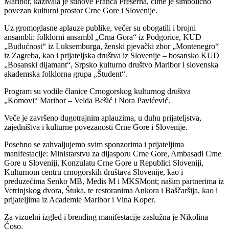
Maribor, kazivala je stihove Franca Prešerna, čime je simbolično
povezan kulturni prostor Crne Gore i Slovenije.
Uz gromoglasne aplauze publike, večer su obogatili i brojni
ansambli: folklorni ansambl „Crna Gora“ iz Podgorice, KUD
„Budućnost“ iz Luksemburga, ženski pjevački zbor „Montenegro“
iz Zagreba, kao i prijateljska društva iz Slovenije – bosansko KUD
„Bosanski dijamant“, Srpsko kulturno društvo Maribor i slovenska
akademska folklorna grupa „Študent“.
Program su vodile članice Crnogorskog kulturnog društva
„Komovi“ Maribor – Velda Bešić i Nora Pavićević.
Veče je završeno dugotrajnim aplauzima, u duhu prijateljstva,
zajedništva i kulturne povezanosti Crne Gore i Slovenije.
Posebno se zahvaljujemo svim sponzorima i prijateljima
manifestacije: Ministarstvu za dijasporu Crne Gore, Ambasadi Crne
Gore u Sloveniji, Konzulatu Crne Gore u Republici Sloveniji,
Kulturnom centru crnogorskih društava Slovenije, kao i
preduzećima Senko MB, Medis M i MKSMont; našim partnerima iz
Vetrinjskog dvora, Štuka, te restoranima Ankora i Baščaršija, kao i
prijateljima iz Academie Maribor i Vina Koper.
Za vizuelni izgled i brending manifestacije zaslužna je Nikolina
Ćoso.