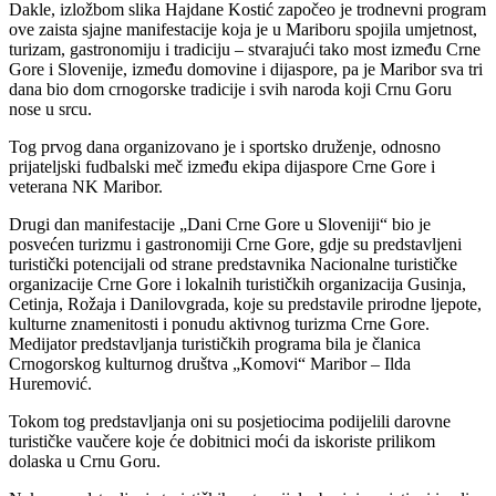
Dakle, izložbom slika Hajdane Kostić započeo je trodnevni program
ove zaista sjajne manifestacije koja je u Mariboru spojila umjetnost,
turizam, gastronomiju i tradiciju – stvarajući tako most između Crne
Gore i Slovenije, između domovine i dijaspore, pa je Maribor sva tri
dana bio dom crnogorske tradicije i svih naroda koji Crnu Goru
nose u srcu.
Tog prvog dana organizovano je i sportsko druženje, odnosno
prijateljski fudbalski meč između ekipa dijaspore Crne Gore i
veterana NK Maribor.
Drugi dan manifestacije „Dani Crne Gore u Sloveniji“ bio je
posvećen turizmu i gastronomiji Crne Gore, gdje su predstavljeni
turistički potencijali od strane predstavnika Nacionalne turističke
organizacije Crne Gore i lokalnih turističkih organizacija Gusinja,
Cetinja, Rožaja i Danilovgrada, koje su predstavile prirodne ljepote,
kulturne znamenitosti i ponudu aktivnog turizma Crne Gore.
Medijator predstavljanja turističkih programa bila je članica
Crnogorskog kulturnog društva „Komovi“ Maribor – Ilda
Huremović.
Tokom tog predstavljanja oni su posjetiocima podijelili darovne
turističke vaučere koje će dobitnici moći da iskoriste prilikom
dolaska u Crnu Goru.