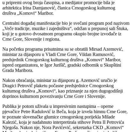
u pripremi ovog broja časopisa, a medijator promocije bila je
arhitektica Irina Damjanović, članica Crnogorskog kulturnog
društva „Komovi“ Maribor.
Centralni događaj manifestacije bio je svečani program pod nazivom
„Veče tradicije, muzike i zajedništva“, održan u prepunoj sali Štuka,
koji je u gotovo dvosatnom programu okupio brojne izvođače iz
Crne Gore, Slovenije i regiona.
Na početku programa prisutnima su se obratili Mirsad Azemović,
ministar za dijasporu u Vladi Crne Gore, Vildan Ramusović,
predsjednik Crnogorskog kulturnog društva „Komovi“ Maribor,
ispred organizatora, te Igor Jurišič, gradski odbornik u Skupštini
Grada Maribora.
Nakon obraćanja, ministar za dijasporu g. Azemović uručio je
Dragici Petrovič plaketu počasne predsjednice Crnogorskog
kulturnog društva „Komovi“, kao priznanje za njen dugogodišnji
doprinos kulturnom povezivanju Crne Gore i Slovenije.
Publika je potom uživala u impresivnim nastupima – operne
pjevačice Petre Radulović iz Beča, koja je izvela himnu Crne Gore,
te poznate slovenačke glumice crnogorskog porijekla Milade
Kalezić, koja je nadahnuto interpretirala stihove Petra II Petrovića
Njegoša. Nakon nje, Nora Pavićević, sekretarka CKD „Komovi“