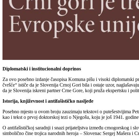
Diplomatski i institucionalni doprinos
Za ovo posebno izdanje časopisa Komuna pišu i visoki diplomatski pr
čvršće“ ističe da je Slovenija Crnoj Gori bila i ostaje uzor, naglaša
da je Slovenija iskreni partner Crne Gore, koji pruža ekspertsku i p
Istorija, književnost i antifašističko nasljeđe
Posebno mjesto u ovom broju zauzimaju tekstovi o putešestvijima Pet
kao i tekst o prvoj doktorskoj tezi o Njegošu, koju je još 1941. godi
O antifašističkoj saradnji i snazi prijateljstva između crnogorskog i s
simbolično čine trojica narodnih heroja – Slovenac Sergej Mašera i 