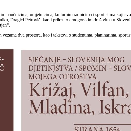
im naučnicima, umjetnicima, kulturnim radnicima i sportistima koji s
u, Dragici Petrovič, kao i prilozi o crnogorskim društvima u Sloveni
tjan“.
 vezama dva prostora, kao i tekstovi o studentima, planinarima, sportist