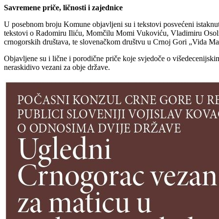
Savremene priče, ličnosti i zajednice
U posebnom broju Komune objavljeni su i tekstovi posvećeni istaknut
tekstovi o Radomiru Iliću, Momčilu Momi Vukoviću, Vladimiru Osolnik
crnogorskih društava, te slovenačkom društvu u Crnoj Gori „Vida Ma
Objavljene su i lične i porodične priče koje svjedoče o višedecenijskim
neraskidivo vezani za obje države.