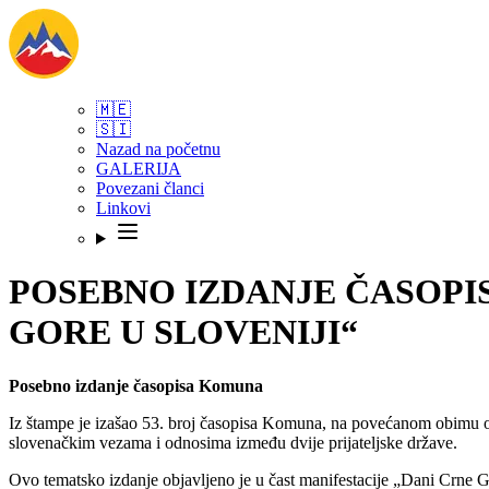
🇲🇪
🇸🇮
Nazad na početnu
GALERIJA
Povezani članci
Linkovi
POSEBNO IZDANJE ČASOPI
GORE U SLOVENIJI“
Posebno izdanje časopisa Komuna
Iz štampe je izašao 53. broj časopisa Komuna, na povećanom obimu o
slovenačkim vezama i odnosima između dvije prijateljske države.
Ovo tematsko izdanje objavljeno je u čast manifestacije „Dani Crne 