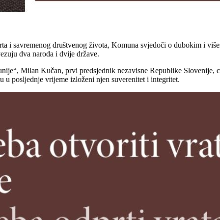
 sporta i savremenog društvenog života, Komuna svjedoči o dubokim i viš
vezuju dva naroda i dvije države.
je“, Milan Kučan, prvi predsjednik nezavisne Republike Slovenije, citi
u posljednje vrijeme izloženi njen suverenitet i integritet.