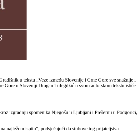
radišnik u tekstu „Veze između Slovenije i Crne Gore sve snažnije i
Crne Gore u Sloveniji Dragan Tufegdžić u svom autorskom tekstu ističe
kroz izgradnju spomenika Njegošu u Ljubljani i Prešernu u Podgorici,
 na najtežem ispitu“, podsjećajući da stubove tog prijateljstva