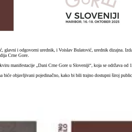
avni i odgovorni urednik, i Voislav Bulatović, urednik dizajna. Izdan
dija Crne Gore.
kviru manifestacije „Dani Crne Gore u Sloveniji“, koja se održava od 
biće objavljivani pojedinačno, kako bi bili trajno dostupni široj publici