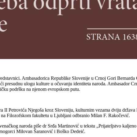
edstavnici. Ambasadorica Republike Slovenije u Crnoj Gori Bernarda G
vajući presudnu ulogu kulture u očuvanju identiteta naroda. Ambasador 
olitičku podršku na njenom evropskom putu.
ra II Petrovića Njegoša kroz Sloveniju, kulturnim vezama dviju država 
ne na Filozofskom fakultetu u Ljubljani odbranio Milan F. Rakočević.
lovenačkog naroda piše dr Srđa Martinović u tekstu „Prijateljstvo kaljeno
Crnogorci Milovan Šaranović i Boško Dedeić.